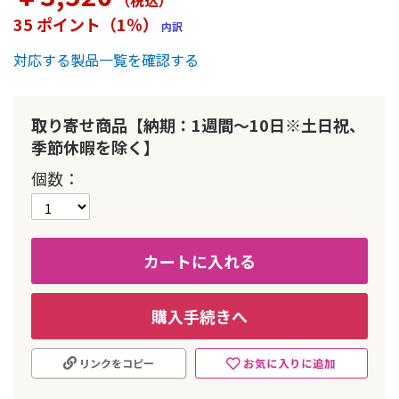
（税込
）
ー
35 ポイント（1％）
内訳
の
最
対応する製品一覧を確認する
初
に
移
動
取り寄せ商品【納期：1週間～10日※土日祝、
す
季節休暇を除く】
る
個数
カートに入れる
購入手続きへ
お気に入りに追加
リンクをコピー