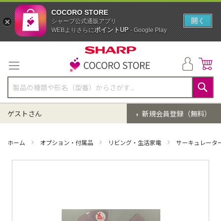
COCORO STORE
開く
シャープ公式通販アプリ
ポイントUP
WEBよりさらに
- Google Play
コ
ン
テ
ン
ツ
に
検
ス
索
ゲストさん
新規会員登録（無料）
キ
ッ
プ
ホーム
オプション・付属品
リビング・生活家電
サーキュレータ
イ
メ
ー
ジ
ギ
ャ