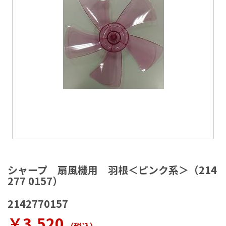
ラ
リ
ー
の
最
後
に
移
動
す
る
イ
メ
シャープ 扇風機用 羽根＜ピンク系＞（214
ー
277 0157）
ジ
ギ
2142770157
ャ
ラ
￥3,520
リ