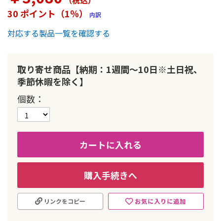
（税込
）
ー
30 ポイント（1％）
内訳
の
最
対応する製品一覧を確認する
初
に
移
動
取り寄せ商品【納期：1週間～10日※土日祝、
す
季節休暇を除く】
る
個数
カートに入れる
購入手続きへ
お気に入りに追加
リンクをコピー