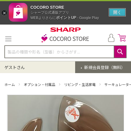
COCORO STORE
開く
シャープ公式通販アプリ
ポイントUP
WEBよりさらに
- Google Play
コ
ン
テ
ン
ツ
に
検
ス
索
ゲストさん
新規会員登録（無料）
キ
ッ
プ
ホーム
オプション・付属品
リビング・生活家電
サーキュレータ
イ
メ
ー
ジ
ギ
ャ