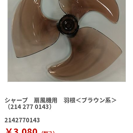
ラ
リ
ー
の
最
後
に
移
動
す
る
イ
メ
シャープ 扇風機用 羽根＜ブラウン系＞
ー
（214 277 0143）
ジ
ギ
2142770143
ャ
ラ
￥3,080
リ