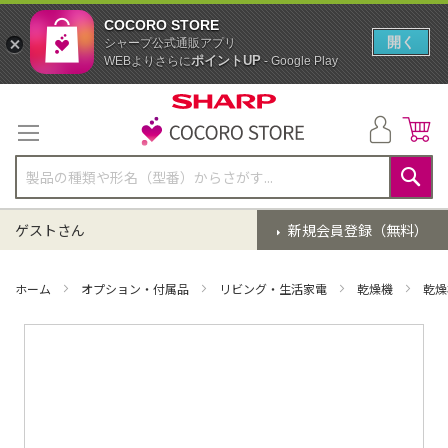
COCORO STORE
開く
シャープ公式通販アプリ
ポイントUP
WEBよりさらに
- Google Play
コ
ン
テ
ン
ツ
に
検
ス
索
ゲストさん
新規会員登録（無料）
キ
ッ
プ
ホーム
オプション・付属品
リビング・生活家電
乾燥機
乾燥
イ
メ
ー
ジ
ギ
ャ