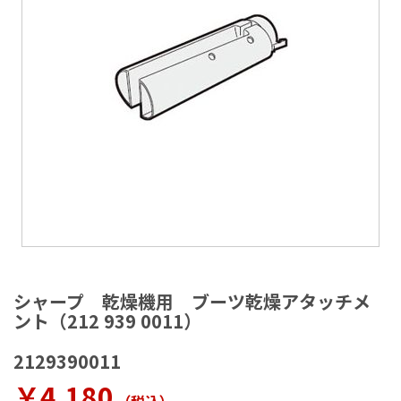
ラ
リ
ー
の
最
後
に
移
動
す
る
イ
メ
シャープ 乾燥機用 ブーツ乾燥アタッチメ
ー
ント（212 939 0011）
ジ
ギ
2129390011
ャ
ラ
￥4,180
リ