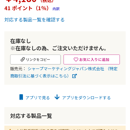
（税込
）
ー
41 ポイント（1％）
内訳
の
最
対応する製品一覧を確認する
初
に
移
動
在庫なし
す
※在庫なしの為、ご注文いただけません。
る
お気に入りに追加
リンクをコピー
販売元：
シャープマーケティングジャパン株式会社
（特定
商取引法に基づく表示はこちら）
アプリで見る
アプリをダウンロードする
対応する製品一覧