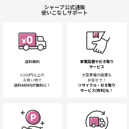
WS13-TR、ES-X11A-SL、ES-X11A-SR、ES-X11A-TL、ES-X11A-
シャープ公式通販
TR、ES-X11B-SL、ES-X11B-SR、ES-X11B-TL、ES-X11B-TR、
使いこなしサポート
ES-X12C-SL、ES-X12C-SR、ES-X12C-TL、ES-X12C-TR、ES-
Z110-NL、ES-Z110-NR、ES-Z110-WL、ES-Z110-WR、ES-
Z200-NL、ES-Z200-NR、ES-Z210-NL、ES-Z210-NR、ES-ZH1-
WL、ES-ZH1-WR、ES-ZP1-NL、ES-ZP1-NR
送料無料
家電設置や引き取り
サービス
5,500円以上の
大型家電の設置も
お買い物で
お任せで！
送料660円が無料に！
リサイクル・引き取り
サービス(有料)も！