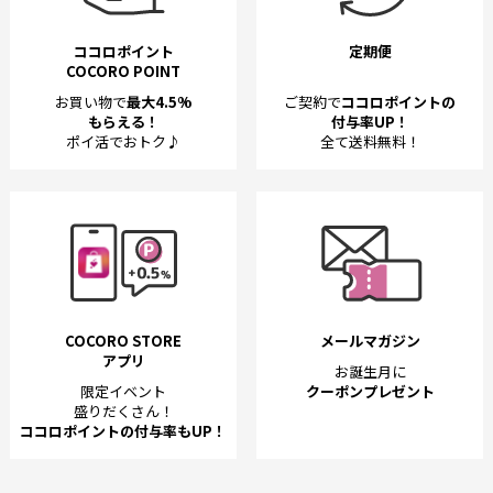
ココロポイント
定期便
COCORO POINT
お買い物で
最大4.5%
ご契約で
ココロポイントの
もらえる！
付与率UP！
ポイ活でおトク♪
全て送料無料！
COCORO STORE
メールマガジン
アプリ
お誕生月に
限定イベント
クーポンプレゼント
盛りだくさん！
ココロポイントの付与率もUP！