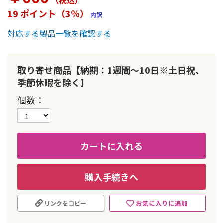
（税込
）
ー
19 ポイント（3％）
内訳
の
最
対応する製品一覧を確認する
初
に
移
動
取り寄せ商品【納期：1週間～10日※土日祝、
す
季節休暇を除く】
る
個数
カートに入れる
購入手続きへ
お気に入りに追加
リンクをコピー