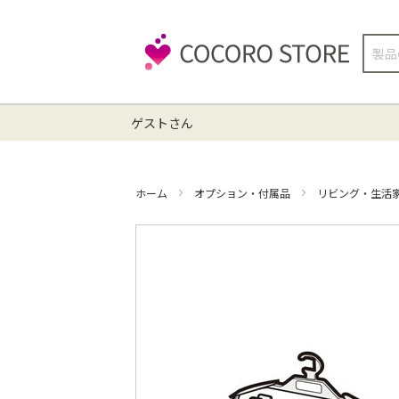
検
索
ゲストさん
ホーム
オプション・付属品
リビング・生活
イ
メ
ー
ジ
ギ
ャ
ラ
リ
ー
の