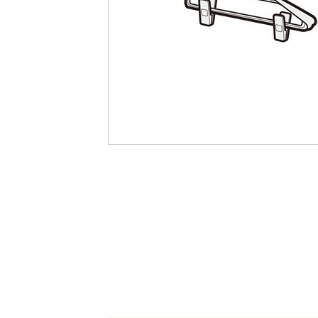
最
後
に
移
動
す
る
イ
メ
ー
ジ
ギ
ャ
ラ
リ
ー
の
最