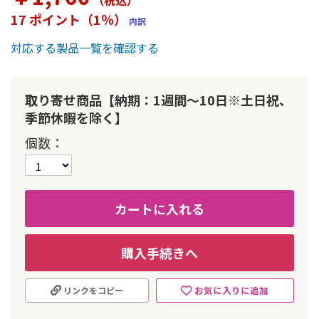
（税込
）
ー
17 ポイント（1％）
内訳
の
最
対応する製品一覧を確認する
初
に
移
動
取り寄せ商品【納期：1週間～10日※土日祝、
す
季節休暇を除く】
る
個数
カートに入れる
購入手続きへ
お気に入りに追加
リンクをコピー