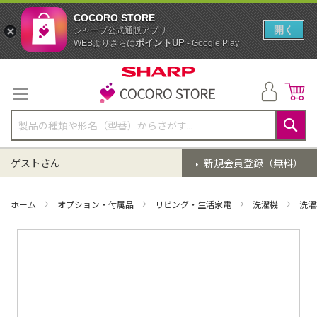
COCORO STORE
開く
シャープ公式通販アプリ
ポイントUP
WEBよりさらに
- Google Play
コ
ン
テ
ン
ツ
に
検
ス
索
ゲストさん
新規会員登録（無料）
キ
ッ
プ
ホーム
オプション・付属品
リビング・生活家電
洗濯機
洗濯
イ
メ
ー
ジ
ギ
ャ