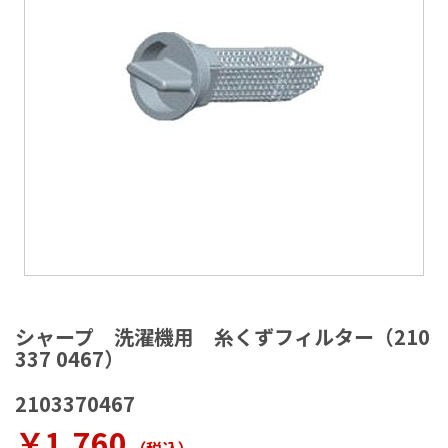
ラ
リ
ー
の
最
後
に
移
動
す
る
イ
メ
シャープ 洗濯機用 糸くずフィルター（210
ー
337 0467）
ジ
ギ
2103370467
ャ
ラ
￥1,760
リ