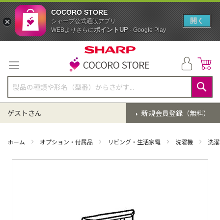
COCORO STORE
開く
シャープ公式通販アプリ
ポイントUP
WEBよりさらに
- Google Play
コ
ン
テ
ン
ツ
に
検
ス
索
ゲストさん
新規会員登録（無料）
キ
ッ
プ
ホーム
オプション・付属品
リビング・生活家電
洗濯機
洗濯
イ
メ
ー
ジ
ギ
ャ