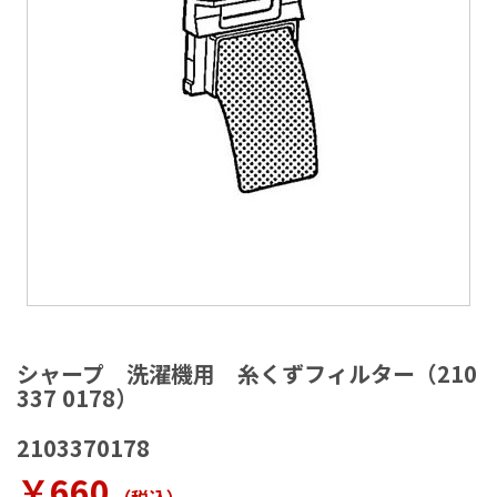
ラ
リ
ー
の
最
後
に
移
動
す
る
イ
メ
シャープ 洗濯機用 糸くずフィルター（210
ー
337 0178）
ジ
ギ
2103370178
ャ
ラ
￥660
リ