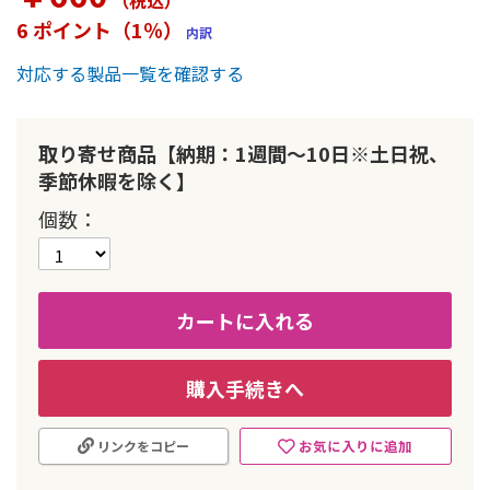
（税込
）
ー
6 ポイント（1％）
内訳
の
最
対応する製品一覧を確認する
初
に
移
動
取り寄せ商品【納期：1週間～10日※土日祝、
す
季節休暇を除く】
る
個数
カートに入れる
購入手続きへ
お気に入りに追加
リンクをコピー