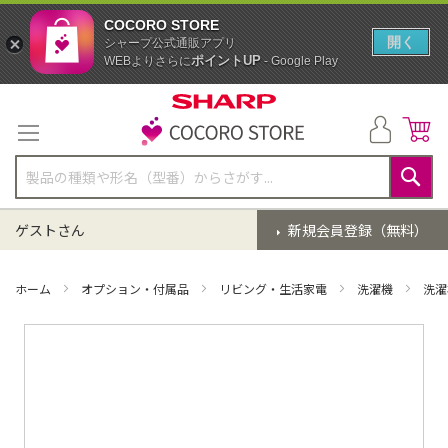
COCORO STORE
開く
シャープ公式通販アプリ
ポイントUP
WEBよりさらに
- Google Play
コ
ン
テ
ン
ツ
に
検
ス
索
ゲストさん
新規会員登録（無料）
キ
ッ
プ
ホーム
オプション・付属品
リビング・生活家電
洗濯機
洗濯
イ
メ
ー
ジ
ギ
ャ