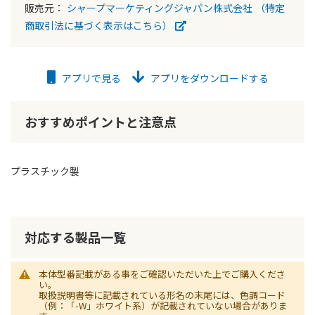
販売元：
シャープマーケティングジャパン株式会社
（特定
商取引法に基づく表示はこちら）
アプリで見る
アプリをダウンロードする
おすすめポイントと注意点
プラスチック製
対応する製品一覧
本体型番記載がある事をご確認いただいた上でご購入くださ
い。
取扱説明書等に記載されている形名の末尾には、色調コード
（例：「-W」ホワイト系）が記載されていない場合がありま