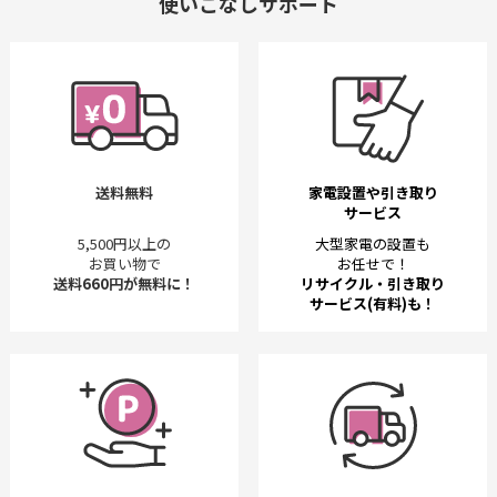
使いこなしサポート
W112-SL、ES-W112-SR、ES-W113-SL、ES-W113-SR、ES-
W114-SL、ES-W114-SR、ES-WS13-TL、ES-WS13-TR、ES-
WS14-TL、ES-WS14-TR、ES-X11A-SL、ES-X11A-SR、ES-
X11A-TL、ES-X11A-TR、ES-X11B-SL、ES-X11B-SR、ES-X11B-
TL、ES-X11B-TR、ES-X12C-SL、ES-X12C-SR、ES-X12C-TL、
ES-X12C-TR、ES-Z110-NL、ES-Z110-NR、ES-Z110-WL、ES-
Z110-WR、ES-Z200-NL、ES-Z200-NR、ES-Z210-NL、ES-
Z210-NR、ES-ZH1-WL、ES-ZH1-WR、ES-ZP1-NL、ES-ZP1-NR
送料無料
家電設置や引き取り
サービス
5,500円以上の
大型家電の設置も
お買い物で
お任せで！
送料660円が無料に！
リサイクル・引き取り
サービス(有料)も！