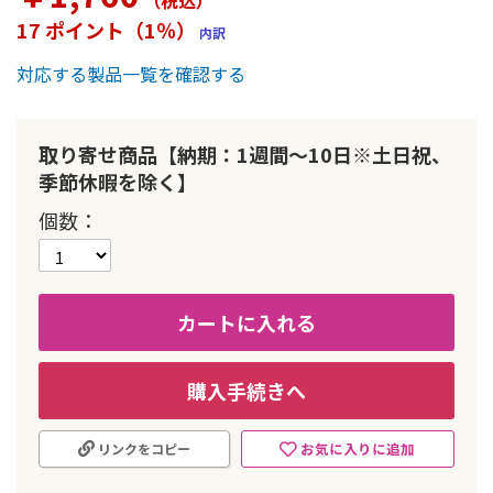
（税込
）
ー
17 ポイント（1％）
内訳
の
最
対応する製品一覧を確認する
初
に
移
動
取り寄せ商品【納期：1週間～10日※土日祝、
す
季節休暇を除く】
る
個数
カートに入れる
購入手続きへ
お気に入りに追加
リンクをコピー