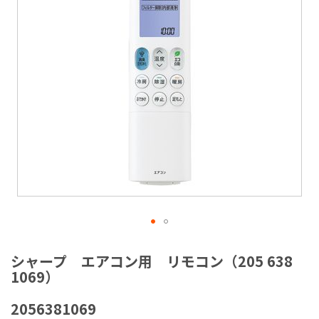
ラ
リ
ー
の
最
後
に
移
動
す
る
イ
メ
シャープ エアコン用 リモコン（205 638
ー
1069）
ジ
ギ
2056381069
ャ