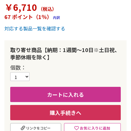
ラ
￥6,710
リ
（税込
）
ー
67 ポイント（1％）
内訳
の
最
対応する製品一覧を確認する
初
に
移
動
取り寄せ商品【納期：1週間～10日※土日祝、
す
季節休暇を除く】
る
個数
カートに入れる
購入手続きへ
お気に入りに追加
リンクをコピー