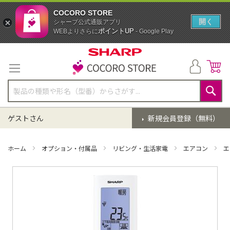
COCORO STORE
開く
シャープ公式通販アプリ
ポイントUP
WEBよりさらに
- Google Play
コ
ン
テ
ン
ツ
に
検
ス
索
ゲストさん
新規会員登録（無料）
キ
ッ
プ
ホーム
オプション・付属品
リビング・生活家電
エアコン
エ
イ
メ
ー
ジ
ギ
ャ