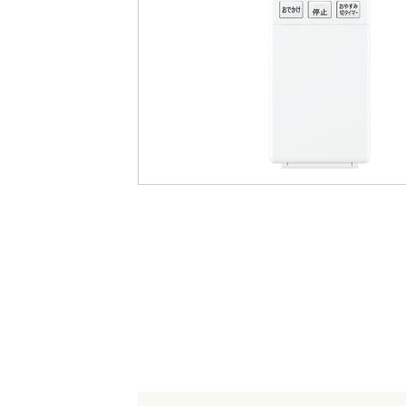
最
後
に
移
動
す
る
イ
メ
ー
ジ
ギ
ャ
ラ
リ
ー
の
最