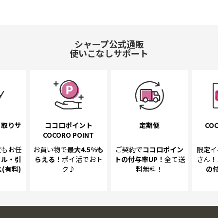
シャープ公式通販
使いこなしサポート
き取り
サ
ココロポイント
定期便
COC
COCORO POINT
置も
お任
お買い物で
最大4.5%
も
ご契約で
ココロポイン
限定イ
クル・引
らえる！
ポイ活でおト
トの
付与率UP！
全て送
さん！
(有料)
ク♪
料無料！
の