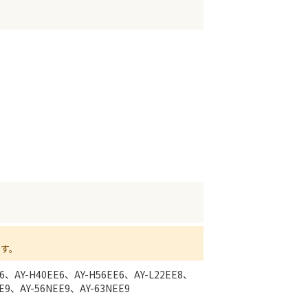
ます。
E6、AY-H40EE6、AY-H56EE6、AY-L22EE8、
EE9、AY-56NEE9、AY-63NEE9