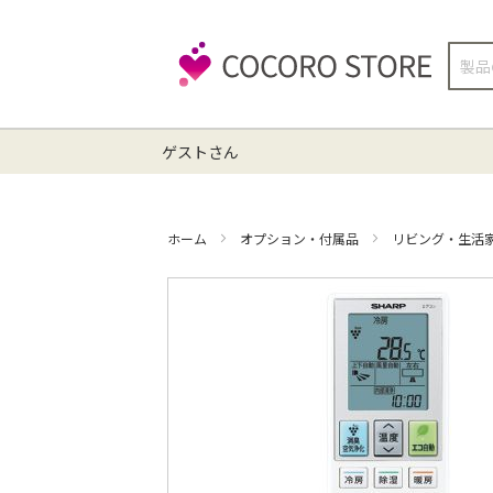
検
索
ゲストさん
ホーム
オプション・付属品
リビング・生活
イ
メ
ー
ジ
ギ
ャ
ラ
リ
ー
の