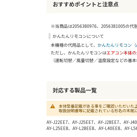
初
おすすめポイントと注意点
に
移
動
す
※当商品は2056380976、205638100
る
かんたんリモコンについて
本機種の代用品として、
かんたんリモコン（A
ただし、かんたんリモコンは
エアコン本体の
（運転切替／風量切替／温度設定などの基本
対応する製品一覧
本体型番記載がある事をご確認いただいた
取扱説明書等に記載されている形名の末尾
AY-J22EE7、AY-J25EE7、AY-J28EE7、AY-J
AY-L25EE8、AY-L28EE8、AY-L40EE8、AY-L