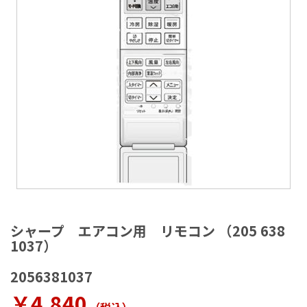
ラ
リ
ー
の
最
後
に
移
動
す
る
イ
メ
シャープ エアコン用 リモコン （205 638
ー
1037）
ジ
ギ
2056381037
ャ
ラ
￥4,840
リ