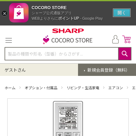
COCORO STORE
開く
シャープ公式通販アプリ
ポイントUP
WEBよりさらに
- Google Play
コ
ン
テ
ン
ツ
に
検
ス
索
ゲストさん
新規会員登録（無料）
キ
ッ
プ
ホーム
オプション・付属品
リビング・生活家電
エアコン
エ
イ
メ
ー
ジ
ギ
ャ