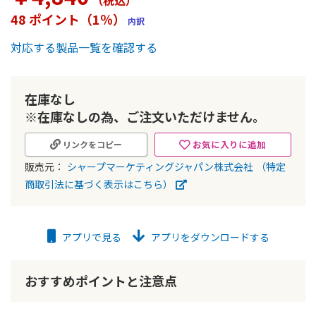
（税込
）
ー
48 ポイント（1％）
内訳
の
最
対応する製品一覧を確認する
初
に
移
動
在庫なし
す
※在庫なしの為、ご注文いただけません。
る
お気に入りに追加
リンクをコピー
販売元：
シャープマーケティングジャパン株式会社
（特定
商取引法に基づく表示はこちら）
アプリで見る
アプリをダウンロードする
おすすめポイントと注意点