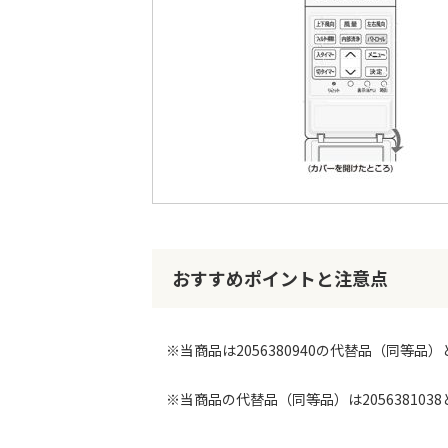
最
後
に
移
動
す
る
イ
メ
ー
おすすめポイントと注意点
ジ
ギ
ャ
※当商品は2056380940の代替品（同等品
ラ
リ
ー
※当商品の代替品（同等品）は205638103
の
最