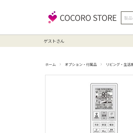
検
索
ゲストさん
ホーム
オプション・付属品
リビング・生活
イ
メ
ー
ジ
ギ
ャ
ラ
リ
ー
の