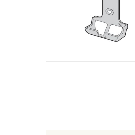
最
後
に
移
動
す
る
イ
メ
ー
ジ
ギ
ャ
ラ
リ
ー
の
最