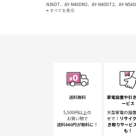
N36DT、AY-N40DM2、AY-N40DT2、AY-N56D
R22DM、AY-R25DM、AY-R28DM、AY-R36DM
すべてを表示
送料無料
家電設置や引
ービス
5,500円以上の
大型家電の設
お買い物で
せで！
リサイ
送料660円が無料に！
き取り
サービス
も！