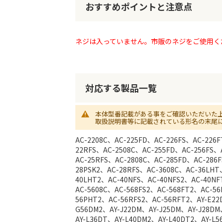
初
おすすめポイントと注意点
に
移
動
ネジは入っていません。市販のネジをご使用く
す
る
対応する製品一覧
本体型番記載がある事をご確認いただいた
取扱説明書等に記載されている形名の末尾
AC-2208C、AC-225FD、AC-226FS、AC-226
22RFS、AC-2508C、AC-255FD、AC-256FS、
AC-25RFS、AC-2808C、AC-285FD、AC-286
28PSK2、AC-28RFS、AC-3608C、AC-36LHT
40LHT2、AC-40NFS、AC-40NFS2、AC-40NF
AC-5608C、AC-568FS2、AC-568FT2、AC-5
56PHT2、AC-56RFS2、AC-56RFT2、AY-E2
G56DM2、AY-J22DM、AY-J25DM、AY-J28DM
AY-L36DT、AY-L40DM2、AY-L40DT2、AY-L