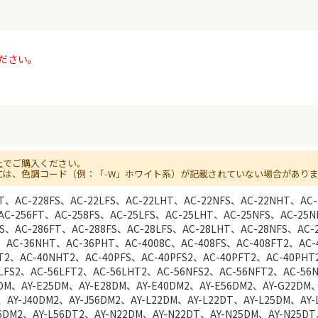
ださい。
上でご購入ください。
には、色調コード（例：「-W」ホワイト系）が記載されていない場合があり
FT、AC-228FS、AC-22LFS、AC-22LHT、AC-22NFS、AC-22NHT、AC
AC-256FT、AC-258FS、AC-25LFS、AC-25LHT、AC-25NFS、AC-25
FS、AC-286FT、AC-288FS、AC-28LFS、AC-28LHT、AC-28NFS、AC
、AC-36NHT、AC-36PHT、AC-4008C、AC-408FS、AC-408FT2、AC-
T2、AC-40NHT2、AC-40PFS、AC-40PFS2、AC-40PFT2、AC-40PHT
6LFS2、AC-56LFT2、AC-56LHT2、AC-56NFS2、AC-56NFT2、AC-56
2DM、AY-E25DM、AY-E28DM、AY-E40DM2、AY-E56DM2、AY-G22DM
、AY-J40DM2、AY-J56DM2、AY-L22DM、AY-L22DT、AY-L25DM、AY
56DM2、AY-L56DT2、AY-N22DM、AY-N22DT、AY-N25DM、AY-N25D