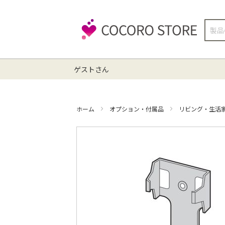
検
索
ゲストさん
ホーム
オプション・付属品
リビング・生活
イ
メ
ー
ジ
ギ
ャ
ラ
リ
ー
の