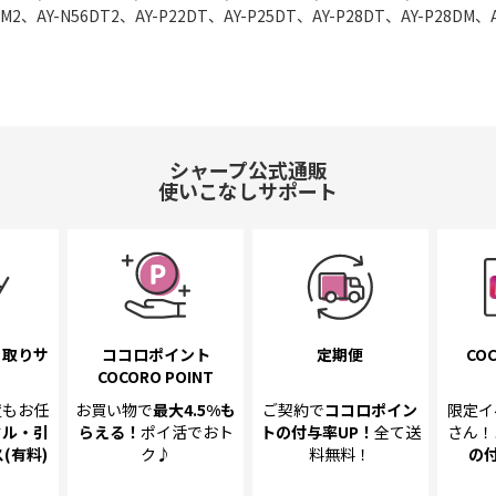
M2、AY-N56DT2、AY-P22DT、AY-P25DT、AY-P28DT、AY-P28DM、A
、AY-R40DM2、AY-R56DM2
シャープ公式通販
使いこなしサポート
き取り
サ
ココロポイント
定期便
COC
COCORO POINT
置も
お任
お買い物で
最大4.5%
も
ご契約で
ココロポイン
限定イ
クル・引
らえる！
ポイ活でおト
トの
付与率UP！
全て送
さん！
(有料)
ク♪
料無料！
の