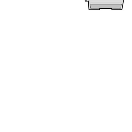
最
後
に
移
動
す
る
イ
メ
ー
ジ
ギ
ャ
ラ
リ
ー
の
最