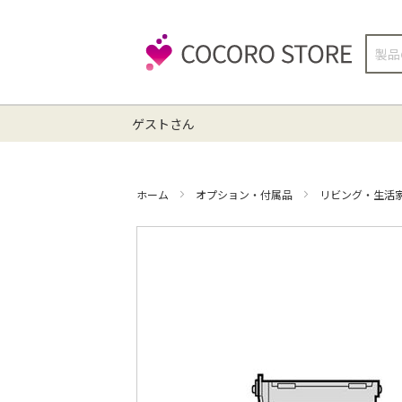
検
索
ゲストさん
ホーム
オプション・付属品
リビング・生活
イ
メ
ー
ジ
ギ
ャ
ラ
リ
ー
の