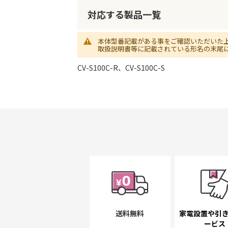
初
に
対応する製品一覧
移
動
本体型番記載がある事をご確認いただいた
す
取扱説明書等に記載されている形名の末尾
る
CV-S100C-R、CV-S100C-S
送料無料
家電設置や引
ービス