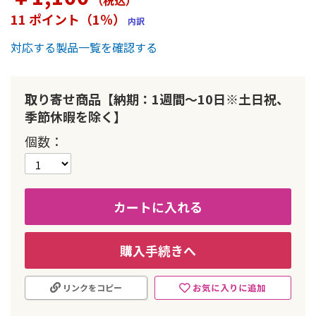
（税込
）
ー
11 ポイント（1％）
内訳
の
最
対応する製品一覧を確認する
初
に
移
動
取り寄せ商品【納期：1週間～10日※土日祝、
す
季節休暇を除く】
る
個数
カートに入れる
購入手続きへ
お気に入りに追加
リンクをコピー