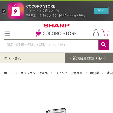
COCORO STORE
開く
シャープ公式通販アプリ
ポイントUP
WEBよりさらに
- Google Play
コ
ン
テ
ン
ツ
に
検
ス
索
ゲストさん
新規会員登録（無料）
キ
ッ
プ
ホーム
オプション・付属品
リビング・生活家電
除湿機
除湿
イ
メ
ー
ジ
ギ
ャ