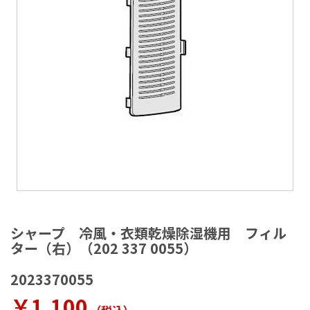
ラ
リ
ー
の
最
後
に
移
動
す
る
イ
メ
シャープ 冷風・衣類乾燥除湿機用 フィル
ー
ター（右）（202 337 0055）
ジ
ギ
2023370055
ャ
ラ
￥1,100
リ