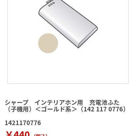
ラ
リ
ー
の
最
後
に
移
動
す
る
イ
メ
シャープ インテリアホン用 充電池ふた
ー
（子機用）＜ゴールド系＞（142 117 0776）
ジ
ギ
1421170776
ャ
ラ
￥440
リ