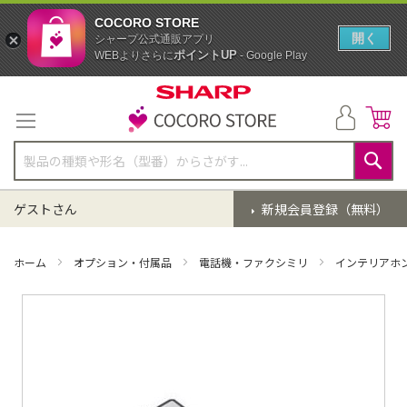
COCORO STORE
開く
シャープ公式通販アプリ
ポイントUP
WEBよりさらに
- Google Play
コ
ン
テ
ン
ツ
に
検
ス
索
ゲストさん
新規会員登録（無料）
キ
ッ
プ
ホーム
オプション・付属品
電話機・ファクシミリ
インテリアホ
イ
メ
ー
ジ
ギ
ャ