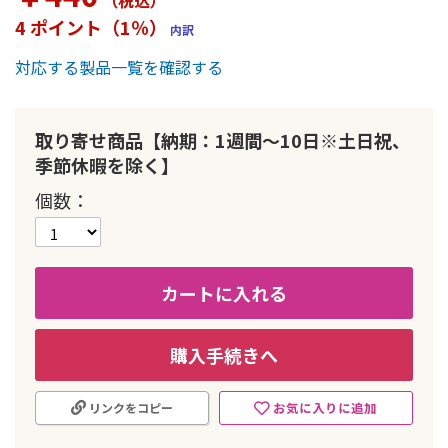
（税込
）
ー
4 ポイント（1％）
内訳
の
最
対応する製品一覧を確認する
初
に
移
動
取り寄せ商品【納期：1週間～10日※土日祝、
す
季節休暇を除く】
る
個数
カートに入れる
購入手続きへ
お気に入りに追加
リンクをコピー