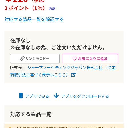
（税込
）
ー
2 ポイント（1％）
内訳
の
最
対応する製品一覧を確認する
初
に
移
動
在庫なし
す
※在庫なしの為、ご注文いただけません。
る
お気に入りに追加
リンクをコピー
販売元：
シャープマーケティングジャパン株式会社
（特定
商取引法に基づく表示はこちら）
アプリで見る
アプリをダウンロードする
対応する製品一覧