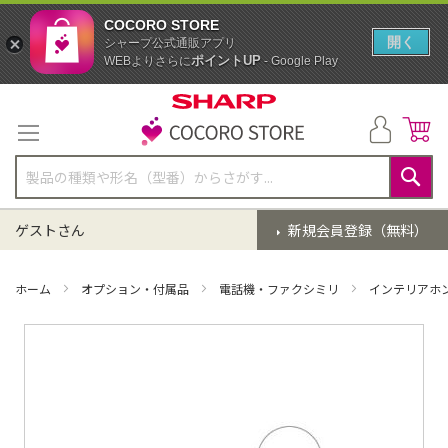
COCORO STORE
開く
シャープ公式通販アプリ
ポイントUP
WEBよりさらに
- Google Play
コ
ン
テ
ン
ツ
に
検
ス
索
ゲストさん
新規会員登録（無料）
キ
ッ
プ
ホーム
オプション・付属品
電話機・ファクシミリ
インテリアホ
イ
メ
ー
ジ
ギ
ャ