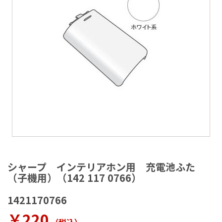
ラ
リ
ー
の
最
後
に
移
動
す
る
イ
メ
シャープ インテリアホン用 充電池ふた
ー
（子機用）（142 117 0766）
ジ
ギ
1421170766
ャ
ラ
￥220
リ