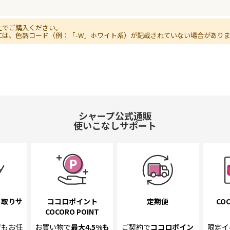
上でご購入ください。
には、色調コード（例：「-W」ホワイト系）が記載されていない場合があり
シャープ公式通販
使いこなしサポート
き取り
サ
ココロポイント
定期便
COC
COCORO POINT
置も
お任
お買い物で
最大4.5%
も
ご契約で
ココロポイン
限定イ