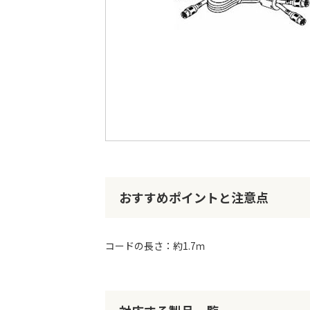
最
後
に
移
動
す
る
イ
メ
ー
おすすめポイントと注意点
ジ
ギ
ャ
ラ
コードの長さ：約1.7ｍ
リ
ー
の
最