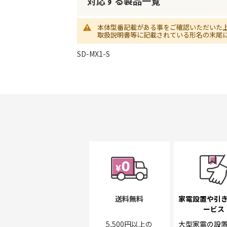
対応する製品一覧
初
に
移
本体型番記載がある事をご確認いただいた
動
取扱説明書等に記載されている形名の末尾
す
る
SD-MX1-S
送料無料
家電設置や引
ービス
5,500円以上の
大型家電の設