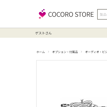
検
索
ゲストさん
ホーム
オプション・付属品
オーディオ・ビ
イ
メ
ー
ジ
ギ
ャ
ラ
リ
ー
の