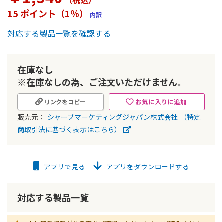
（税込
）
ー
15 ポイント（1％）
内訳
の
最
対応する製品一覧を確認する
初
に
移
動
在庫なし
す
※在庫なしの為、ご注文いただけません。
る
お気に入りに追加
リンクをコピー
販売元：
シャープマーケティングジャパン株式会社
（特定
商取引法に基づく表示はこちら）
アプリで見る
アプリをダウンロードする
対応する製品一覧