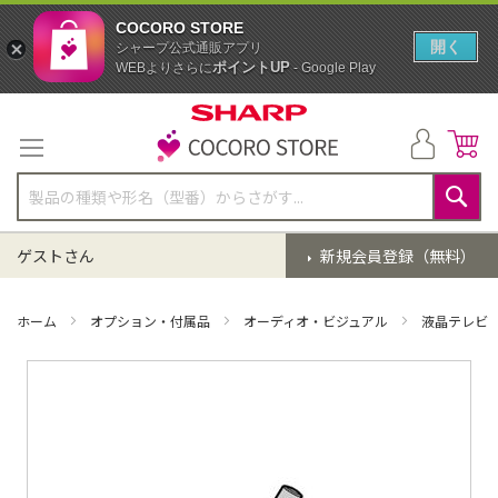
COCORO STORE
開く
シャープ公式通販アプリ
ポイントUP
WEBよりさらに
- Google Play
コ
ン
テ
ン
ツ
に
検
ス
索
ゲストさん
新規会員登録（無料）
キ
ッ
プ
ホーム
オプション・付属品
オーディオ・ビジュアル
液晶テレビ
イ
メ
ー
ジ
ギ
ャ