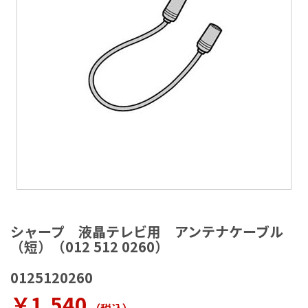
ラ
リ
ー
の
最
後
に
移
動
す
る
イ
メ
シャープ 液晶テレビ用 アンテナケーブル
ー
（短）（012 512 0260）
ジ
ギ
0125120260
ャ
ラ
￥1,540
リ