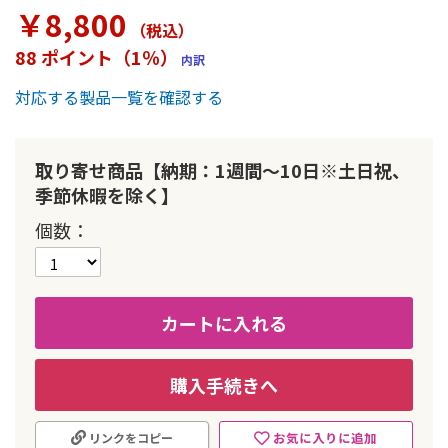
ラ
￥8,800
リ
（税込
）
ー
88 ポイント（1％）
内訳
の
最
対応する製品一覧を確認する
初
に
移
動
取り寄せ商品【納期：1週間～10日※土日祝、
す
季節休暇を除く】
る
個数
カートに入れる
購入手続きへ
お気に入りに追加
リンクをコピー