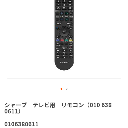
ラ
リ
ー
の
最
後
に
移
動
す
る
イ
メ
シャープ テレビ用 リモコン（010 638
ー
0611）
ジ
ギ
0106380611
ャ