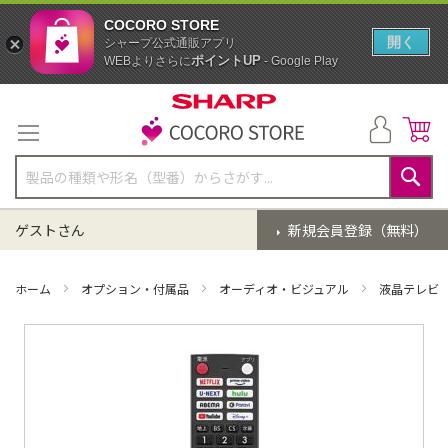
COCORO STORE
開く
シャープ公式通販アプリ
ポイントUP
WEBよりさらに
- Google Play
コ
ン
テ
ン
ツ
に
検
ス
索
ゲストさん
新規会員登録（無料）
キ
ッ
プ
ホーム
オプション・付属品
オーディオ・ビジュアル
液晶テレビ
イ
メ
ー
ジ
ギ
ャ