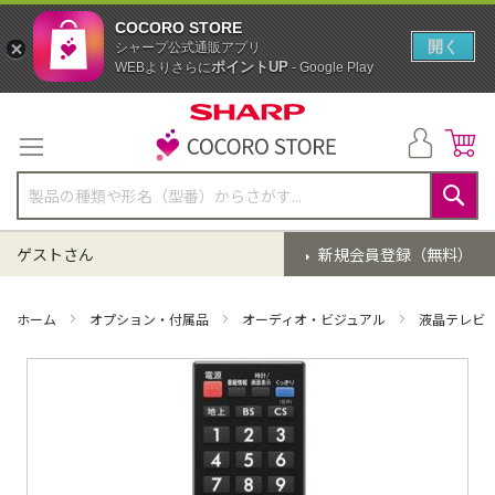
COCORO STORE
開く
シャープ公式通販アプリ
ポイントUP
WEBよりさらに
- Google Play
コ
ン
テ
ン
ツ
に
検
ス
索
ゲストさん
新規会員登録（無料）
キ
ッ
プ
ホーム
オプション・付属品
オーディオ・ビジュアル
液晶テレビ
イ
メ
ー
ジ
ギ
ャ