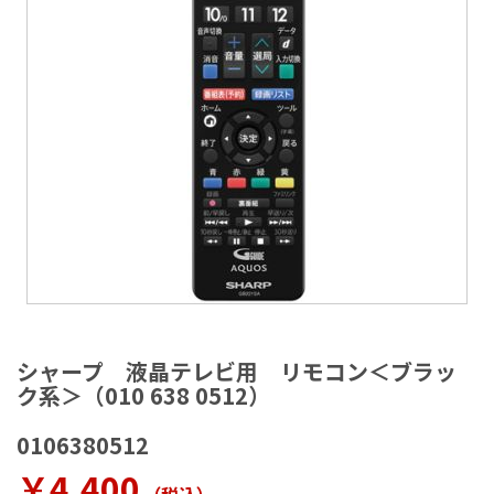
ラ
リ
ー
の
最
後
に
移
動
す
る
イ
メ
シャープ 液晶テレビ用 リモコン＜ブラッ
ー
ク系＞（010 638 0512）
ジ
ギ
0106380512
ャ
ラ
￥4,400
リ