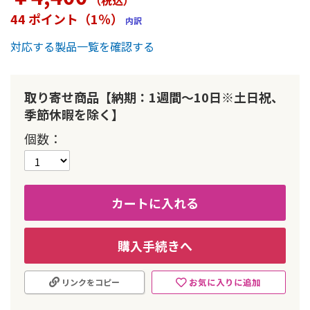
（税込
）
ー
44 ポイント（1％）
内訳
の
最
対応する製品一覧を確認する
初
に
移
動
取り寄せ商品【納期：1週間～10日※土日祝、
す
季節休暇を除く】
る
個数
カートに入れる
購入手続きへ
お気に入りに追加
リンクをコピー