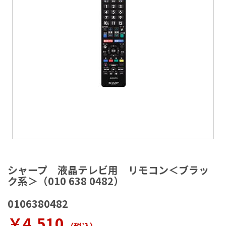
ラ
リ
ー
の
最
後
に
移
動
す
る
イ
メ
シャープ 液晶テレビ用 リモコン＜ブラッ
ー
ク系＞（010 638 0482）
ジ
ギ
0106380482
ャ
ラ
￥4,510
リ