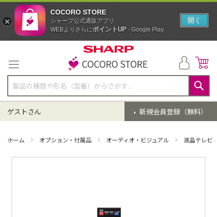
COCORO STORE
開く
シャープ公式通販アプリ
ポイントUP
WEBよりさらに
- Google Play
コ
ン
テ
ン
ツ
に
検
ス
索
ゲストさん
新規会員登録（無料）
キ
ッ
プ
ホーム
オプション・付属品
オーディオ・ビジュアル
液晶テレビ
イ
メ
ー
ジ
ギ
ャ