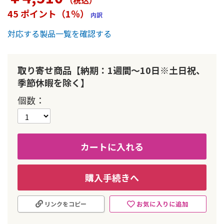
（税込
）
ー
45 ポイント（1％）
内訳
の
最
対応する製品一覧を確認する
初
に
移
動
取り寄せ商品【納期：1週間～10日※土日祝、
す
季節休暇を除く】
る
個数
カートに入れる
購入手続きへ
お気に入りに追加
リンクをコピー