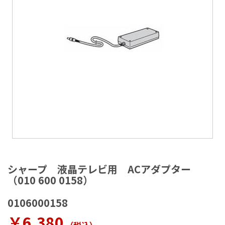
ラ
リ
ー
の
最
後
に
移
動
す
る
イ
メ
シャープ 液晶テレビ用 ACアダプター
ー
（010 600 0158）
ジ
ギ
0106000158
ャ
ラ
￥6,380
リ