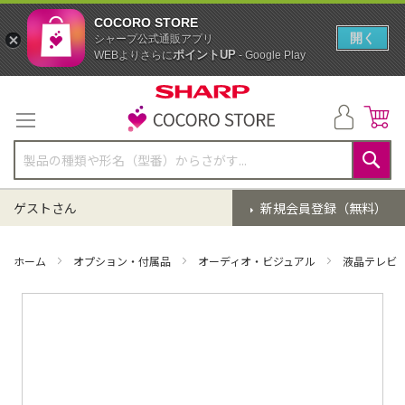
COCORO STORE
開く
シャープ公式通販アプリ
ポイントUP
WEBよりさらに
- Google Play
コ
ン
テ
ン
ツ
に
検
ス
索
ゲストさん
新規会員登録（無料）
キ
ッ
プ
ホーム
オプション・付属品
オーディオ・ビジュアル
液晶テレビ
イ
メ
ー
ジ
ギ
ャ