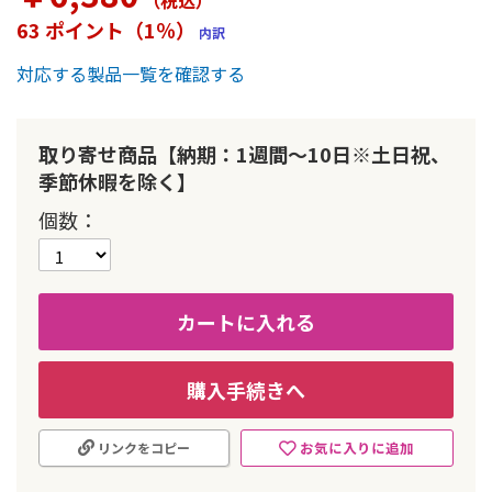
（税込
）
ー
63 ポイント（1％）
内訳
の
最
対応する製品一覧を確認する
初
に
移
動
取り寄せ商品【納期：1週間～10日※土日祝、
す
季節休暇を除く】
る
個数
カートに入れる
購入手続きへ
お気に入りに追加
リンクをコピー