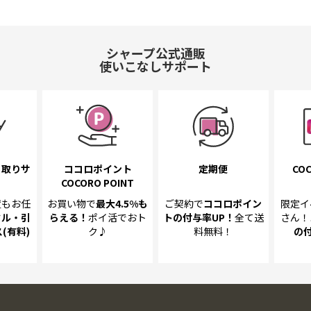
シャープ公式通販
使いこなしサポート
き取り
サ
ココロポイント
定期便
COC
COCORO POINT
置も
お任
お買い物で
最大4.5%
も
ご契約で
ココロポイン
限定イ
クル・引
らえる！
ポイ活でおト
トの
付与率UP！
全て送
さん！
(有料)
ク♪
料無料！
の