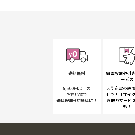
初
に
移
動
す
る
送料無料
家電設置や引
ービス
5,500円以上の
大型家電の設
お買い物で
せで！
リサイ
送料660円が無料に！
き取り
サービス
も！