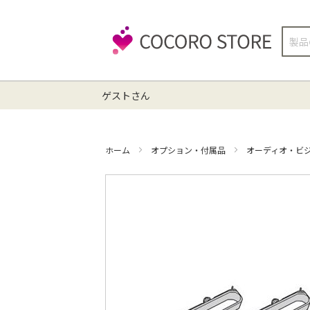
検
索
ゲストさん
ホーム
オプション・付属品
オーディオ・ビ
イ
メ
ー
ジ
ギ
ャ
ラ
リ
ー
の