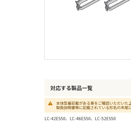
最
後
に
移
動
す
る
イ
メ
ー
ジ
対応する製品一覧
ギ
ャ
ラ
本体型番記載がある事をご確認いただいた
取扱説明書等に記載されている形名の末尾
リ
ー
LC-42ES50、LC-46ES50、LC-52ES50
の
最