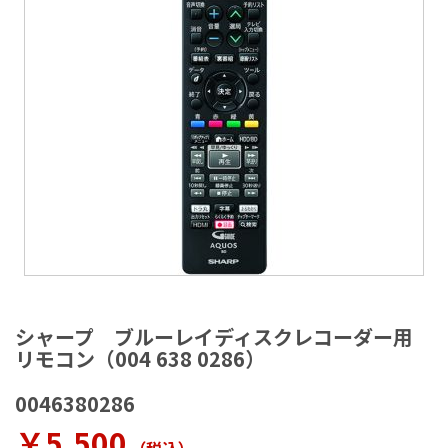
ラ
リ
ー
の
最
後
に
移
動
す
る
イ
メ
シャープ ブルーレイディスクレコーダー用
ー
リモコン（004 638 0286）
ジ
ギ
0046380286
ャ
ラ
￥5,500
リ