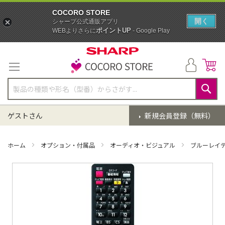
COCORO STORE
開く
シャープ公式通販アプリ
ポイントUP
WEBよりさらに
- Google Play
コ
ン
テ
ン
ツ
に
検
ス
索
ゲストさん
新規会員登録（無料）
キ
ッ
プ
ホーム
オプション・付属品
オーディオ・ビジュアル
ブルーレイ
イ
メ
ー
ジ
ギ
ャ