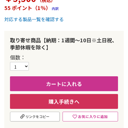
（税込
）
ー
55 ポイント（1％）
内訳
の
最
対応する製品一覧を確認する
初
に
移
動
取り寄せ商品【納期：1週間～10日※土日祝、
す
季節休暇を除く】
る
個数
カートに入れる
購入手続きへ
お気に入りに追加
リンクをコピー