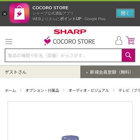
COCORO STORE
開く
シャープ公式通販アプリ
ポイントUP
WEBよりさらに
- Google Play
コ
ン
テ
ン
ツ
に
検
ス
索
ゲストさん
新規会員登録（無料）
キ
ッ
プ
ホーム
オプション・付属品
オーディオ・ビジュアル
テレビ（ブ
イ
メ
ー
ジ
ギ
ャ