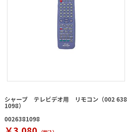
ラ
リ
ー
の
最
後
に
移
動
す
る
イ
メ
シャープ テレビデオ用 リモコン（002 638
ー
1098）
ジ
ギ
0026381098
ャ
ラ
￥3,080
リ