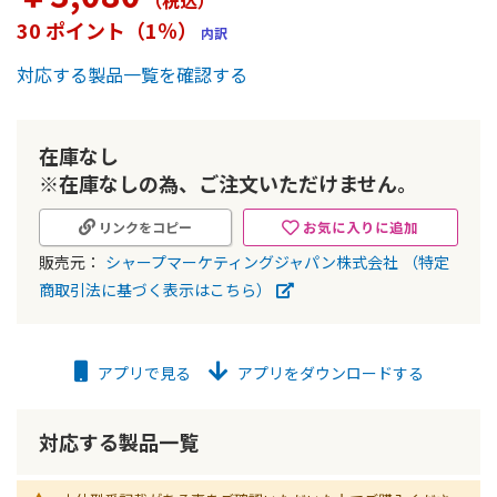
（税込
）
ー
30 ポイント（1％）
内訳
の
最
対応する製品一覧を確認する
初
に
移
動
在庫なし
す
※在庫なしの為、ご注文いただけません。
る
お気に入りに追加
リンクをコピー
販売元：
シャープマーケティングジャパン株式会社
（特定
商取引法に基づく表示はこちら）
アプリで見る
アプリをダウンロードする
対応する製品一覧