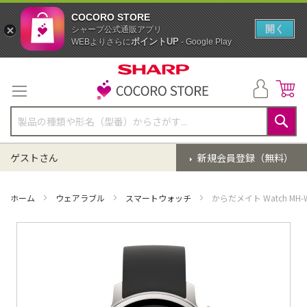
COCORO STORE
開く
シャープ公式通販アプリ
ポイントUP
WEBよりさらに
- Google Play
コ
ン
テ
ン
ツ
に
検
ス
索
ゲストさん
新規会員登録（無料）
キ
ッ
プ
ホーム
ウェアラブル
スマートウォッチ
からだメイト Watch MH
イ
メ
ー
ジ
ギ
ャ