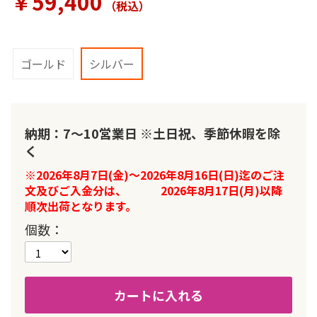
￥59,400
（税込
）
ラ
リ
ー
の
最
ゴールド
シルバー
初
に
移
動
納期：7～10営業日 ※土日祝、季節休暇を除
す
る
く
※2026年8月7日(金)～2026年8月16日(日)迄のご注
文及びご入金分は、 2026年8月17日(月)以降
順次出荷となります。
個数
カートに入れる