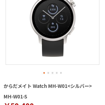
ラ
リ
ー
の
最
後
に
移
動
す
る
イ
メ
からだメイト Watch MH-W01<シルバー>
ー
ジ
MH-W01-S
ギ
ャ