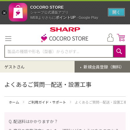
COCORO STORE
開く
シャープ公式通販アプリ
ポイントUP
WEBよりさらに
- Google Play
コ
ン
テ
ン
ツ
に
検
ス
索
ゲストさん
新規会員登録（無料）
キ
ッ
プ
よくあるご質問─配送・設置工事
ホーム
ご利用ガイド・サポート
よくあるご質問─配送・設置工事
Q. 配送料はかかりますか？