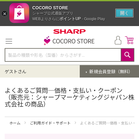
COCORO STORE
開く
シャープ公式通販アプリ
ポイントUP
WEBよりさらに
- Google Play
コ
ン
テ
ン
ツ
に
検
ス
索
ゲストさん
新規会員登録（無料）
キ
ッ
プ
よくあるご質問─価格・支払い・クーポン
（販売元：シャープマーケティングジャパン株
式会社 の商品）
ホーム
ご利用ガイド・サポート
よくあるご質問─価格・支払い・