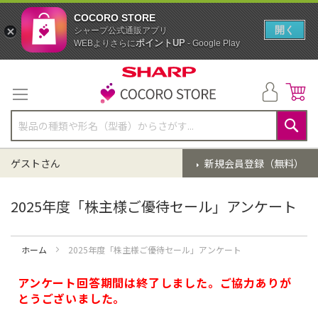
COCORO STORE
開く
シャープ公式通販アプリ
ポイントUP
WEBよりさらに
- Google Play
コ
ン
テ
ン
ツ
に
検
ス
索
ゲストさん
新規会員登録（無料）
キ
ッ
プ
2025年度「株主様ご優待セール」アンケート
ホーム
2025年度「株主様ご優待セール」アンケート
アンケート回答期間は終了しました。ご協力ありが
とうございました。