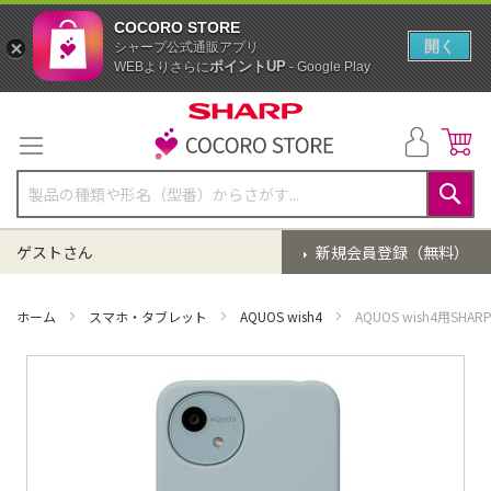
COCORO STORE
開く
シャープ公式通販アプリ
ポイントUP
WEBよりさらに
- Google Play
コ
ン
テ
ン
ツ
に
検
ス
索
ゲストさん
新規会員登録（無料）
キ
ッ
プ
ホーム
スマホ・タブレット
AQUOS wish4
AQUOS wish4用S
イ
メ
ー
ジ
ギ
ャ