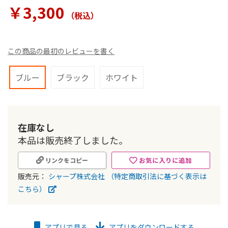
ラ
￥3,300
リ
（税込
）
ー
の
最
この商品の最初のレビューを書く
初
に
移
ブルー
ブラック
ホワイト
動
す
る
在庫なし
本品は販売終了しました。
お気に入りに追加
リンクをコピー
販売元：
シャープ株式会社
（特定商取引法に基づく表示は
こちら）
アプリで見る
アプリをダウンロードする