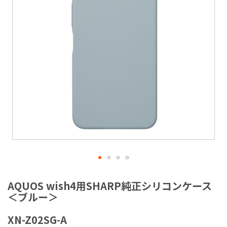
ラ
リ
ー
の
最
後
に
移
動
す
る
イ
メ
AQUOS wish4用SHARP純正シリコンケース
ー
＜ブルー＞
ジ
ギ
XN-Z02SG-A
ャ