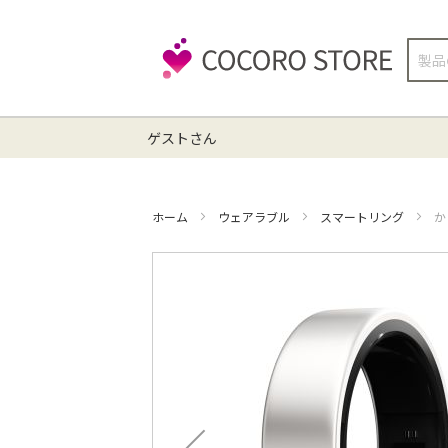
検
索
ゲストさん
ホーム
ウェアラブル
スマートリング
か
イ
メ
ー
ジ
ギ
ャ
ラ
リ
ー
の