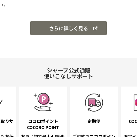
ます。
さらに詳しく見る
シャープ公式通販
使いこなしサポート
き取り
サ
ココロポイント
定期便
COC
COCORO POINT
置も
お任
お買い物で
最大4.5%
も
ご契約で
ココロポイン
限定イ