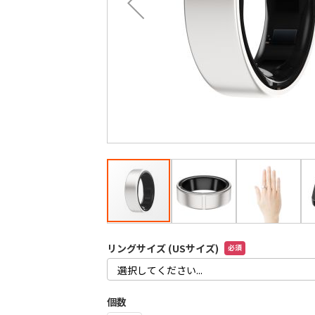
最
後
に
移
動
す
る
イ
メ
リングサイズ (USサイズ)
ー
ジ
ギ
ャ
個数
ラ