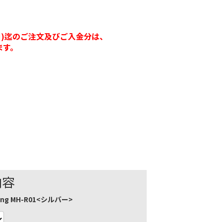
16日(日)迄のご注文及びご入金分は、
ます。
内容
ng MH-R01<シルバー>