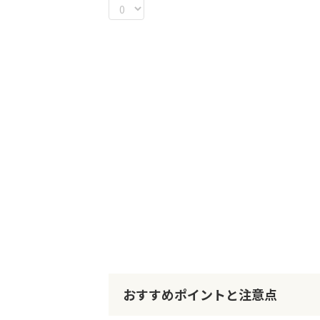
リ
ー
の
最
初
に
移
動
す
る
おすすめポイントと注意点