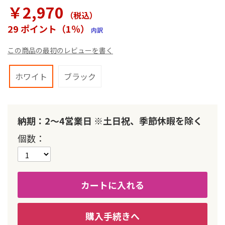
ラ
￥2,970
リ
（税込
）
ー
29 ポイント（1％）
内訳
の
最
この商品の最初のレビューを書く
初
に
移
ホワイト
ブラック
動
す
る
納期：2～4営業日 ※土日祝、季節休暇を除く
個数
カートに入れる
購入手続きへ