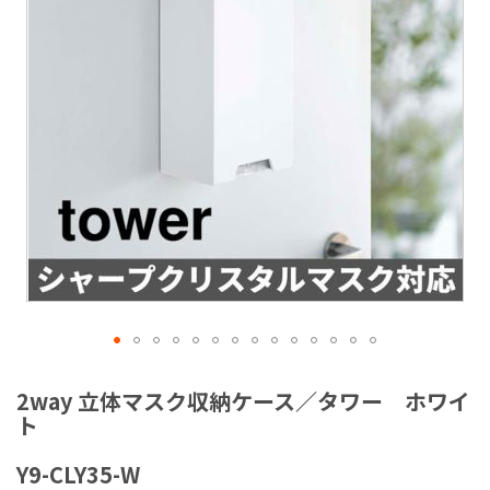
ラ
リ
ー
の
最
後
に
移
動
す
る
イ
メ
2way 立体マスク収納ケース／タワー ホワイ
ー
ト
ジ
ギ
Y9-CLY35-W
ャ