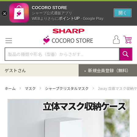
COCORO STORE
開く
シャープ公式通販アプリ
ポイントUP
WEBよりさらに
- Google Play
コ
ン
テ
ン
ツ
に
検
ス
索
ゲストさん
新規会員登録（無料）
キ
ッ
プ
ホーム
マスク
シャープクリスタルマスク
2way 立体マスク収
イ
メ
ー
ジ
ギ
ャ