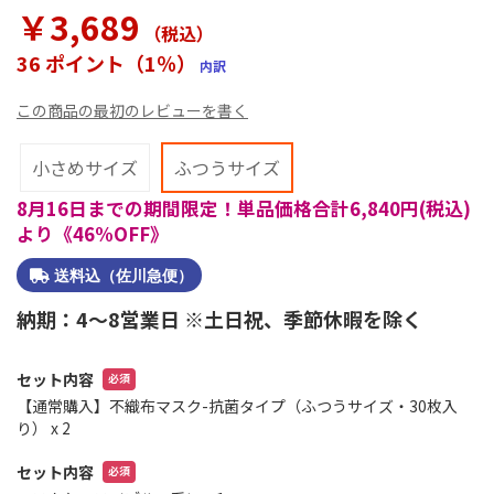
ラ
￥3,689
リ
（税込
）
ー
36 ポイント（1％）
内訳
の
最
この商品の最初のレビューを書く
初
に
移
小さめサイズ
ふつうサイズ
動
8月16日までの期間限定！単品価格合計6,840円(税込)
す
る
より《46%OFF》
送料込（佐川急便）
納期：4～8営業日 ※土日祝、季節休暇を除く
セット内容
【通常購入】不織布マスク-抗菌タイプ（ふつうサイズ・30枚入
り）
x 2
セット内容