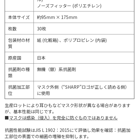
ノーズフィッター (ポリエチレン)
本体サイズ
約95mm × 175mm
枚数
30枚
包装材の材
紙 (化粧箱) 、ポリプロピレン (内袋)
質
原産国
日本
抗菌剤の種
無機（銀）系抗菌剤
類
抗菌加工部
マスク外側（“SHARP”ロゴが正しく読める側）
位
に使用
生産ロットにより耳ひもなどマスク形状が異なる場合があります
が、基本性能は同じです。
■
マスクは感染（侵入）を完全に防ぐものではありません
抗菌性能試験はJIS L 1902：2015にて評価し効果を確認：抗菌加
工部位の表面での細菌の増殖を抑制します。