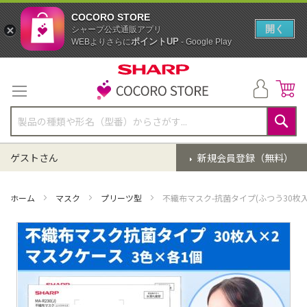
COCORO STORE
開く
シャープ公式通販アプリ
ポイントUP
WEBよりさらに
- Google Play
コ
ン
テ
ン
ツ
に
検
ス
索
ゲストさん
新規会員登録（無料）
キ
ッ
プ
ホーム
マスク
プリーツ型
不織布マスク-抗菌タイプ(ふつう30枚
イ
メ
ー
ジ
ギ
ャ