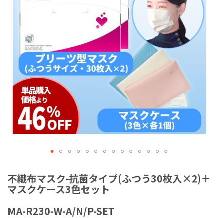
ラ
リ
ー
の
最
後
に
移
動
す
る
イ
メ
不織布マスク-抗菌タイプ(ふつう30枚入×2)＋
ー
マスクケース3色セット
ジ
ギ
MA-R230-W-A/N/P-SET
ャ