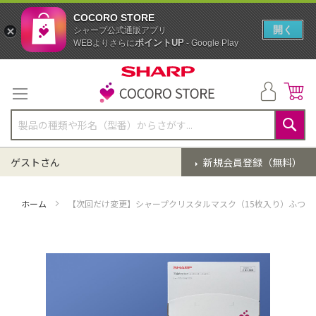
COCORO STORE
開く
シャープ公式通販アプリ
ポイントUP
WEBよりさらに
- Google Play
コ
ン
テ
ン
ツ
に
検
ス
索
ゲストさん
新規会員登録（無料）
キ
ッ
プ
ホーム
【次回だけ変更】シャープクリスタルマスク（15枚入り）ふつう