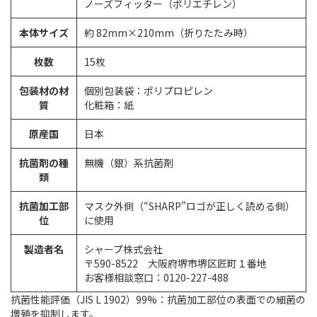
ノーズフィッター（ポリエチレン）
本体サイズ
約 82mm×210mm（折りたたみ時）
枚数
15枚
包装材の材
個別包装袋：ポリプロピレン
質
化粧箱：紙
原産国
日本
抗菌剤の種
無機（銀）系抗菌剤
類
抗菌加工部
マスク外側（“SHARP”ロゴが正しく読める側）
位
に使用
製造者名
シャープ株式会社
〒590-8522 大阪府堺市堺区匠町１番地
お客様相談窓口：0120-227-488
抗菌性能評価（JIS L 1902）99%：抗菌加工部位の表面での細菌の
増殖を抑制します。