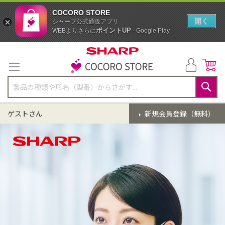
COCORO STORE
開く
シャープ公式通販アプリ
ポイントUP
WEBよりさらに
- Google Play
コ
ン
テ
ン
ツ
に
検
ス
索
ゲストさん
新規会員登録（無料）
キ
ッ
プ