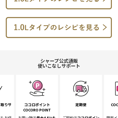
シャープ公式通販
使いこなしサポート
き取り
サ
ココロポイント
定期便
COC
COCORO POINT
置も
お任
お買い物で
最大4.5%
も
ご契約で
ココロポイン
限定イ