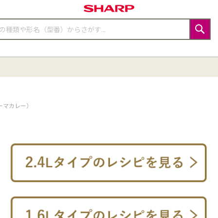
検
索
ーマカレー）