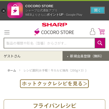
COCORO STORE
開く
シャープ公式通販アプリ
ポイントUP
WEBよりさらに
- Google Play
コ
ン
テ
ン
ツ
に
検
ス
索
ゲストさん
新規会員登録（無料）
キ
ッ
プ
ホーム
レシピ選択(お手軽！牛カルビ焼肉（200g×3）)