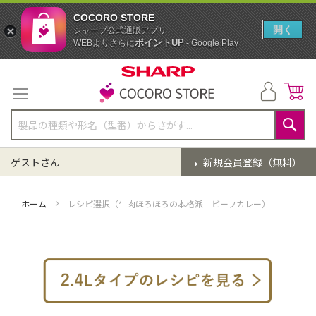
COCORO STORE
開く
シャープ公式通販アプリ
ポイントUP
WEBよりさらに
- Google Play
コ
ン
テ
ン
ツ
に
検
ス
索
ゲストさん
新規会員登録（無料）
キ
ッ
プ
ホーム
レシピ選択（牛肉ほろほろの本格派 ビーフカレー）