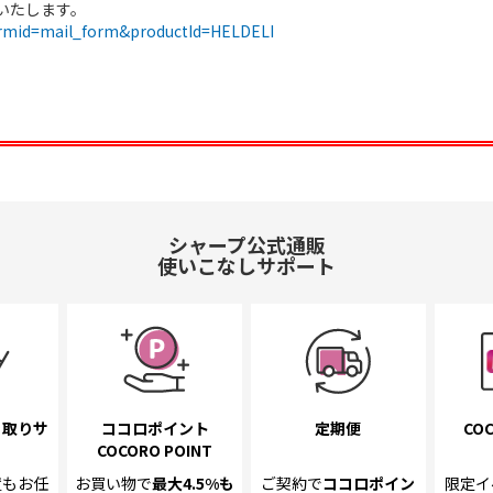
いたします。
formid=mail_form&productId=HELDELI
シャープ公式通販
使いこなしサポート
き取り
サ
ココロポイント
定期便
COC
COCORO POINT
置も
お任
お買い物で
最大4.5%
も
ご契約で
ココロポイン
限定イ