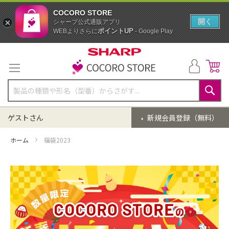
COCORO STORE
開く
シャープ公式通販アプリ
ポイントUP
WEBよりさらに
- Google Play
コ
ン
テ
ン
ツ
に
検
ス
索
ゲストさん
新規会員登録（無料）
キ
ッ
プ
ホーム
福袋2023