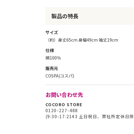
リ
ー
製品の特長
の
最
初
サイズ
に
（約）身丈65cm 身幅49cm 袖丈19cm
移
動
仕様
す
綿100％
る
販売元
COSPA(コスパ)
お問い合わせ先
COCORO STORE
0120-227-488
(9:30-17:2143 土日祝日、弊社所定休日除