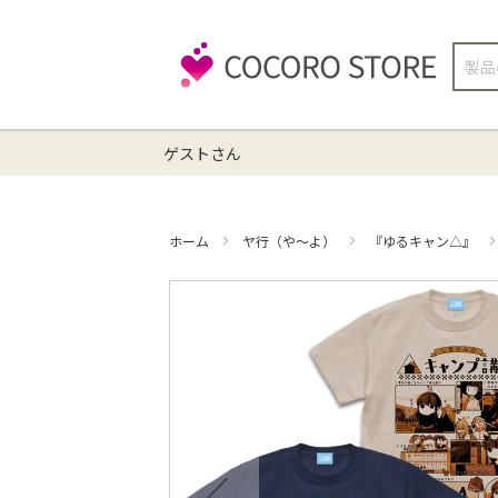
検
索
ゲストさん
ホーム
ヤ行（や～よ）
『ゆるキャン△』
イ
メ
ー
ジ
ギ
ャ
ラ
リ
ー
の