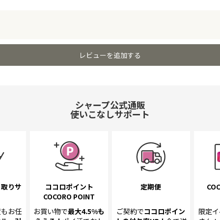
レビューを追加する
シャープ公式通販
使いこなしサポート
き取り
サ
ココロポイント
定期便
COC
COCORO POINT
置も
お任
お買い物で
最大4.5%
も
ご契約で
ココロポイン
限定イ