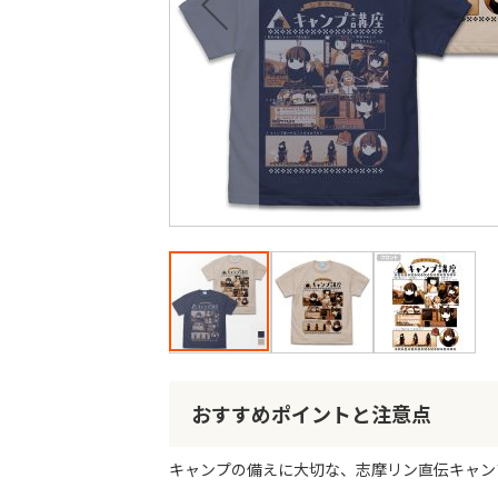
最
後
に
移
動
す
る
イ
メ
ー
おすすめポイントと注意点
ジ
ギ
キャンプの備えに大切な、志摩リン直伝キャン
ャ
ラ