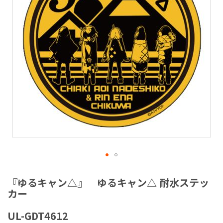
ラ
リ
ー
の
最
後
に
移
動
す
る
イ
メ
『ゆるキャン△』 ゆるキャン△ 耐水ステッ
ー
カー
ジ
ギ
UL-GDT4612
ャ