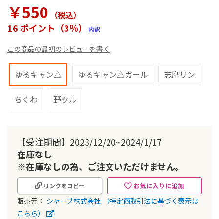
ラ
￥550
リ
（税込
）
ー
16 ポイント（3％）
内訳
の
最
この商品の最初のレビューを書く
初
に
移
ゆるキャン△
ゆるキャン△ガール
志摩リン
動
す
ちくわ
野クル
る
【受注期間】2023/12/20~2024/1/17
在庫なし
※在庫なしの為、ご注文いただけません。
お気に入りに追加
リンクをコピー
販売元：
シャープ株式会社
（特定商取引法に基づく表示は
こちら）