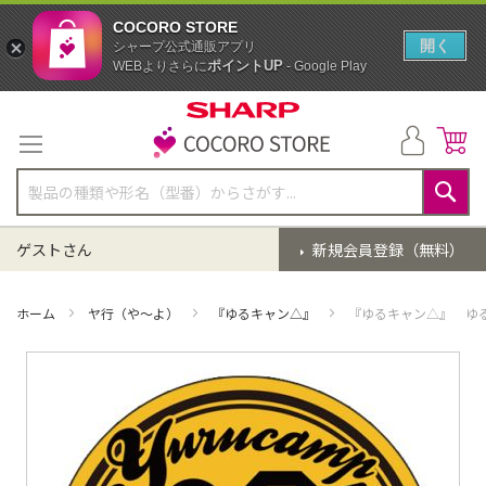
COCORO STORE
開く
シャープ公式通販アプリ
ポイントUP
WEBよりさらに
- Google Play
コ
ン
テ
ン
ツ
に
検
ス
索
ゲストさん
新規会員登録（無料）
キ
ッ
プ
ホーム
ヤ行（や～よ）
『ゆるキャン△』
『ゆるキャン△』 ゆ
イ
メ
ー
ジ
ギ
ャ