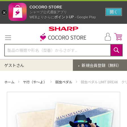
COCORO STORE
開く
シャープ公式通販アプリ
ポイントUP
WEBよりさらに
- Google Play
コ
ン
テ
ン
ツ
に
検
ス
索
ゲストさん
新規会員登録（無料）
キ
ッ
プ
ホーム
ヤ行（や～よ）
弱虫ペダル
弱虫ペダル LIMIT BREA
イ
メ
ー
ジ
ギ
ャ