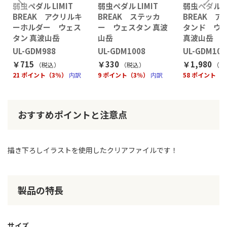
弱虫ペダル LIMIT
弱虫ペダル LIMIT
弱虫ペダル LI
BREAK アクリルキ
BREAK ステッカ
BREAK 
ーホルダー ウェス
ー ウェスタン 真波
タンド ウ
タン 真波山岳
山岳
真波山岳
UL-GDM988
UL-GDM1008
UL-GDM101
￥715
￥330
￥1,980
（税込
）
（税込
）
（税
21 ポイント（3％）
内訳
9 ポイント（3％）
内訳
58 ポイント（
おすすめポイントと注意点
描き下ろしイラストを使用したクリアファイルです！
製品の特長
サイズ