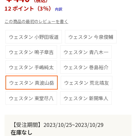
（税込
）
ー
12 ポイント（3％）
内訳
の
最
この商品の最初のレビューを書く
初
に
移
ウェスタン 小野田坂道
ウェスタン 今泉俊輔
動
す
ウェスタン 鳴子章吉
ウェスタン 青八木一
る
ウェスタン 手嶋純太
ウェスタン 巻島裕介
ウェスタン 真波山岳
ウェスタン 荒北靖友
ウェスタン 東堂尽八
ウェスタン 新開隼人
【受注期間】2023/10/25~2023/10/29
在庫なし