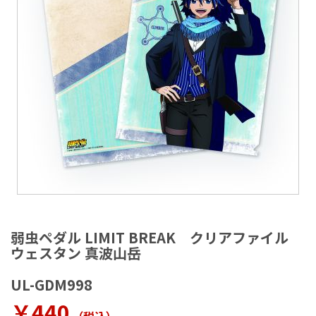
ラ
リ
ー
の
最
後
に
移
動
す
る
イ
メ
弱虫ペダル LIMIT BREAK クリアファイル
ー
ウェスタン 真波山岳
ジ
ギ
UL-GDM998
ャ
ラ
￥440
リ