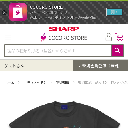
COCORO STORE
開く
シャープ公式通販アプリ
ポイントUP
WEBよりさらに
- Google Play
コ
ン
テ
ン
ツ
に
検
ス
索
ゲストさん
新規会員登録（無料）
キ
ッ
プ
ホーム
サ行（さ～そ）
呪術廻戦
呪術廻戦 虎杖 悠仁 Tシャツ/SUM
イ
メ
ー
ジ
ギ
ャ