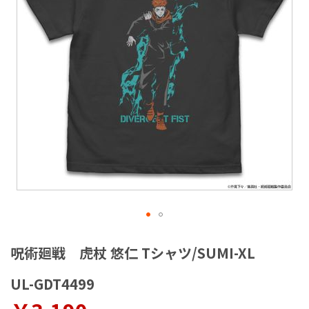
ラ
リ
ー
の
最
後
に
移
動
す
る
イ
メ
呪術廻戦 虎杖 悠仁 Tシャツ/SUMI-XL
ー
ジ
UL-GDT4499
ギ
ャ