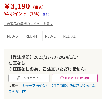
ラ
￥3,190
リ
（税込
）
ー
94 ポイント（3％）
内訳
の
最
この商品の最初のレビューを書く
初
に
移
RED-S
RED-M
RED-L
RED-XL
動
す
る
【受注期間】2023/12/20~2024/1/17
在庫なし
※在庫なしの為、ご注文いただけません。
お気に入りに追加
リンクをコピー
販売元：
シャープ株式会社
（特定商取引法に基づく表示は
こちら）