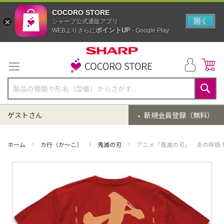
COCORO STORE
開く
シャープ公式通販アプリ
ポイントUP
WEBよりさらに
- Google Play
コ
ン
テ
ン
ツ
に
検
ス
索
ゲストさん
新規会員登録（無料）
キ
ッ
プ
ホーム
カ行（か～こ）
鬼滅の刃
アニメ「鬼滅の刃」 炎の呼吸 煉獄
イ
メ
ー
ジ
ギ
ャ