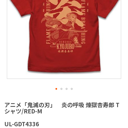
ラ
リ
ー
の
最
後
に
移
動
す
る
イ
メ
アニメ「鬼滅の刃」 炎の呼吸 煉獄杏寿郎 T
ー
シャツ/RED-M
ジ
ギ
UL-GDT4336
ャ