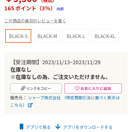
（税込
）
ー
165 ポイント（3％）
内訳
の
最
この商品の最初のレビューを書く
初
に
移
BLACK-S
BLACK-M
BLACK-L
BLACK-XL
動
す
る
【受注期間】2023/11/13~2023/11/29
在庫なし
※在庫なしの為、ご注文いただけません。
お気に入りに追加
リンクをコピー
販売元：
シャープ株式会社
（特定商取引法に基づく表示は
こちら）
アプリで見る
アプリをダウンロードする