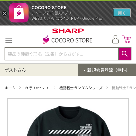
COCORO STORE
開く
シャープ公式通販アプリ
ポイントUP
WEBよりさらに
- Google Play
コ
ン
テ
ン
ツ
に
検
ス
索
ゲストさん
新規会員登録（無料）
キ
ッ
プ
ホーム
カ行（か～こ）
機動戦士ガンダムシリーズ
機動戦士Zガン
イ
メ
ー
ジ
ギ
ャ