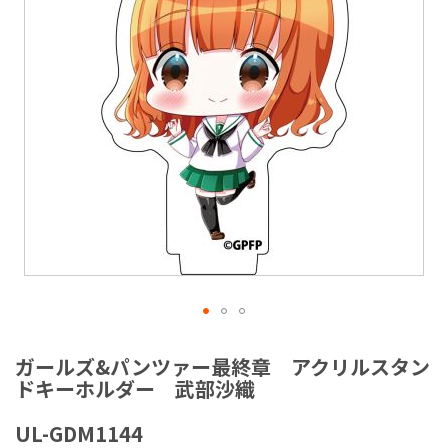
ラ
リ
ー
の
最
後
に
移
動
す
る
イ
メ
ガールズ&パンツァー最終章 アクリルスタン
ー
ドキーホルダー 武部沙織
ジ
ギ
UL-GDM1144
ャ