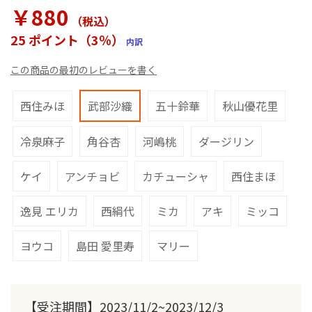
ラ
￥880
リ
（税込
）
ー
25 ポイント（3％）
内訳
の
最
この商品の最初のレビューを書く
初
に
移
西住みほ
武部沙織
五十鈴華
秋山優花里
動
す
冷泉麻子
角谷杏
河嶋桃
ダージリン
る
ケイ
アンチョビ
カチューシャ
西住まほ
逸見 エリカ
西絹代
ミカ
アキ
ミッコ
ヨウコ
島田 愛里寿
マリー
【受注期間】2023/11/2~2023/12/3