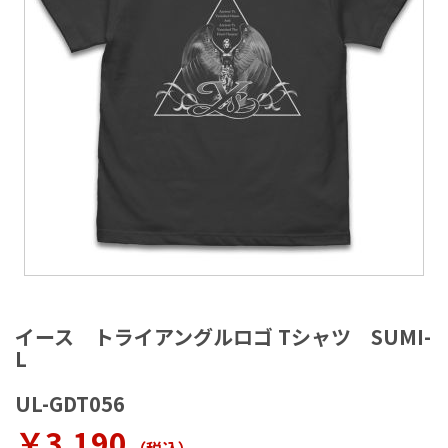
ラ
リ
ー
の
最
後
に
移
動
す
る
イ
メ
イース トライアングルロゴ Tシャツ SUMI-
ー
L
ジ
ギ
UL-GDT056
ャ
ラ
￥3,190
リ