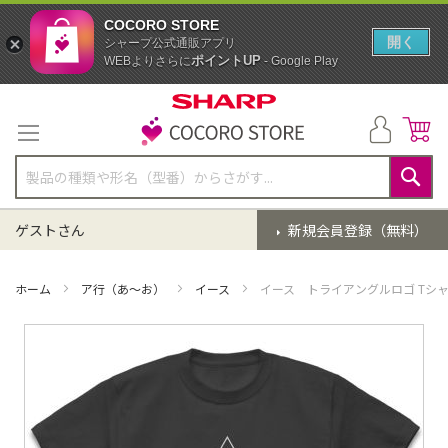
COCORO STORE
開く
シャープ公式通販アプリ
ポイントUP
WEBよりさらに
- Google Play
コ
ン
テ
ン
ツ
に
検
ス
索
ゲストさん
新規会員登録（無料）
キ
ッ
プ
ホーム
ア行（あ～お）
イース
イース トライアングルロゴ Tシャツ
イ
メ
ー
ジ
ギ
ャ