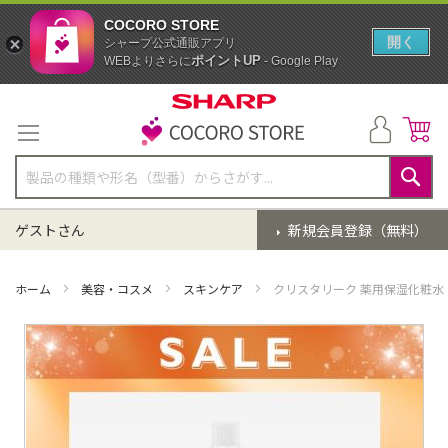
COCORO STORE
開く
シャープ公式通販アプリ
ポイントUP
WEBよりさらに
- Google Play
コ
ン
テ
ン
ツ
に
検
ス
索
ゲストさん
新規会員登録（無料）
キ
ッ
プ
ホーム
美容・コスメ
スキンケア
クリスタリーク 薬用保湿化粧水
イ
メ
ー
ジ
ギ
ャ