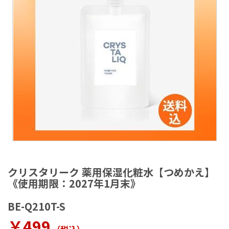
ラ
リ
ー
の
最
後
に
移
動
す
る
イ
メ
クリスタリーク 薬用保湿化粧水【つめかえ】
ー
《使用期限：2027年1月末》
ジ
ギ
BE-Q210T-S
ャ
ラ
￥499
リ